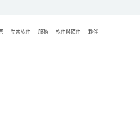
原
勒索软件
服務
軟件與硬件
夥伴