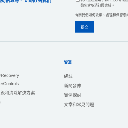
業活動信息等。立即訂閱我們
都包含取消訂閱連結。
有關我們如何收集、處理和保留您
資源
yRecovery
網誌
rControls
新聞發佈
銷毀和清除解決方案
實例探討
除
文章和常見問題