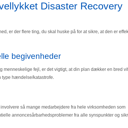
vellykket Disaster Recovery
, er der flere ting, du skal huske på for at sikre, at den er effek
elle begivenheder
og menneskelige fejl, er det vigtigt, at din plan dækker en bred vi
én type hændelse/katastrofe.
t at involvere så mange medarbejdere fra hele virksomheden som
tentielle annoncesårbarhedsproblemer fra alle synspunkter og sikr