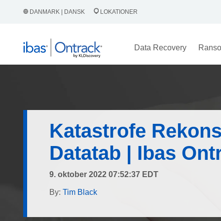
DANMARK | DANSK
LOKATIONER
Data Recovery
Rans
Katastrofe Rekonst
Datatab | Ibas Ont
9. oktober 2022 07:52:37 EDT
By:
Tim Black