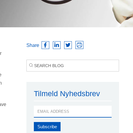
Share
r
e
n
Tilmeld Nyhedsbrev
have