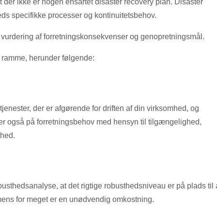
 at der ikke er nogen ensartet disaster recovery plan. Disaster
ds specifikke processer og kontinuitetsbehov.
 vurdering af forretningskonsekvenser og genopretningsmål.
e ramme, herunder følgende:
jenester, der er afgørende for driften af ​​din virksomhed, og
er også på forretningsbehov med hensyn til tilgængelighed,
ghed.
sthedsanalyse, at det rigtige robusthedsniveau er på plads til 
o, mens for meget er en unødvendig omkostning.