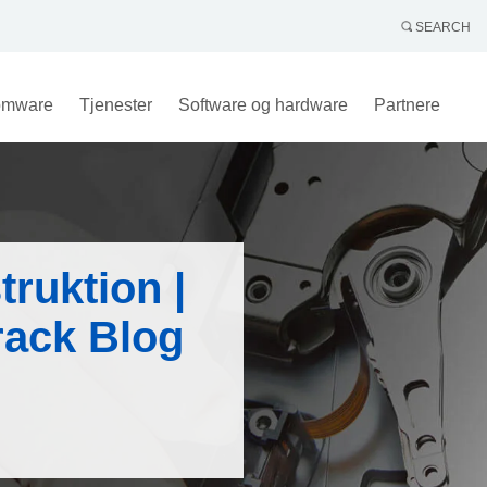
SEARCH
omware
Tjenester
Software og hardware
Partnere
ruktion |
rack Blog