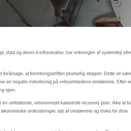
data og deres it-infrastruktur, har virkningen af ​​systemfejl elle
 forårsage, at forretningsdriften pludselig stopper. Dette vil vær
have en negativ indvirkning på virksomhedens omdømme. Efter e
ng igen.
r en omfattende, velovervejet katastrofe recovery plan. Ikke at 
je økonomiske omkostninger, tab af omdømme og risiko for dine