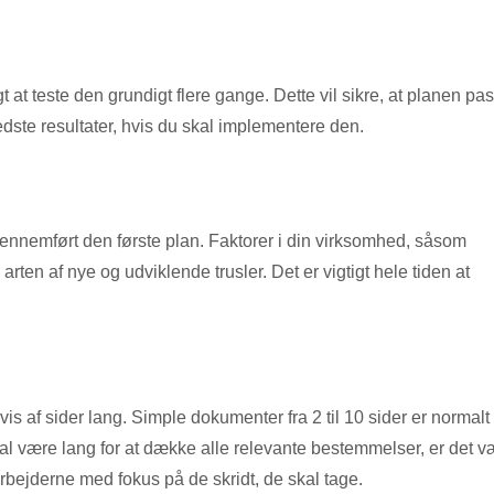
t at teste den grundigt flere gange. Dette vil sikre, at planen pa
 bedste resultater, hvis du skal implementere den.
gennemført den første plan. Faktorer i din virksomhed, såsom
n af ​​nye og udviklende trusler. Det er vigtigt hele tiden at
s af sider lang. Simple dokumenter fra 2 til 10 sider er normalt
skal være lang for at dække alle relevante bestemmelser, er det 
bejderne med fokus på de skridt, de skal tage.