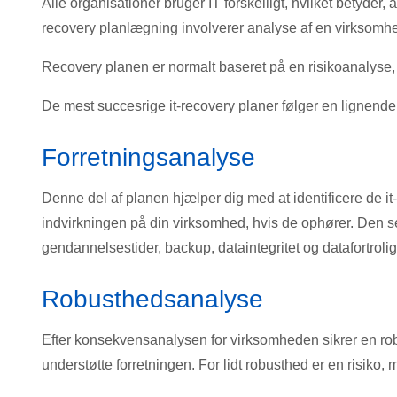
Alle organisationer bruger IT forskelligt, hvilket betyder,
recovery planlægning involverer analyse af en virksomhe
Recovery planen er normalt baseret på en risikoanalyse,
De mest succesrige it-recovery planer følger en lignend
Forretningsanalyse
Denne del af planen hjælper dig med at identificere de it-t
indvirkningen på din virksomhed, hvis de ophører. Den s
gendannelsestider, backup, dataintegritet og datafortroli
Robusthedsanalyse
Efter konsekvensanalysen for virksomheden sikrer en robu
understøtte forretningen. For lidt robusthed er en risik