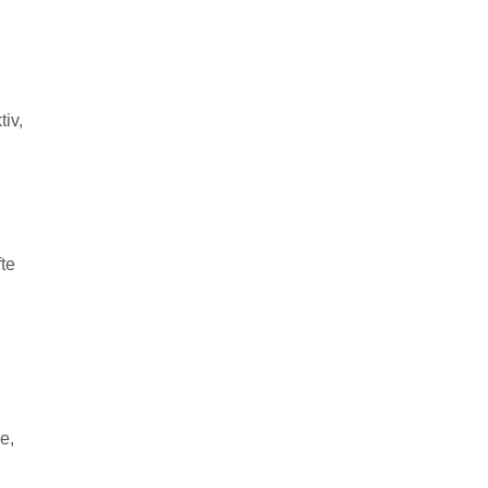
tiv,
fte
e,