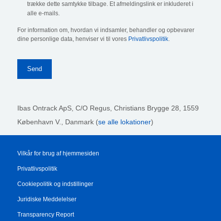
trække dette samtykke tilbage. Et afmeldingslink er inkluderet i
alle e-mails.
For information om, hvordan vi indsamler, behandler og opbevarer
dine personlige data, henviser vi til vores
Privatlivspolitik
.
Ibas Ontrack ApS,
C/O Regus, Christians Brygge 28, 1559
København V., Danmark (
se alle lokationer
)
Vilkår for brug af hjemmesiden
Privatlivspolitik
Cookiepolitik og indstillinger
Juridiske Meddelelser
Transparency Report