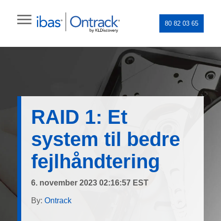
80 82 03 65
RAID 1: Et
system til bedre
fejlhåndtering
6. november 2023 02:16:57 EST
By:
Ontrack