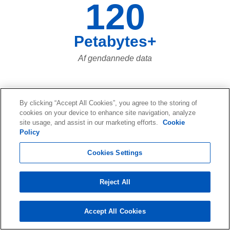
120
Petabytes+
Af gendannede data
73,661,023,683
By clicking “Accept All Cookies”, you agree to the storing of
cookies on your device to enhance site navigation, analyze
site usage, and assist in our marketing efforts.
Cookie
Af datafiler gendannet i løbet af de
Policy
sidste tyve år... og flere og flere hver
Cookies Settings
dag!
Reject All
Accept All Cookies