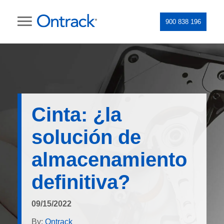
900 838 196
Cinta: ¿la
solución de
almacenamiento
definitiva?
09/15/2022
By:
Ontrack