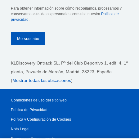
Para obtener información sobre cómo recopilamos, procesamos y
conservamos sus datos personales, consulte nuestra
Política de
privacidad
.
KLDiscovery Ontrack SL, Pº del Club Deportivo 1, edif. 4, 1ª
planta,
Pozuelo de Alarcón, Madrid, 28223
, España
(
Mostrar todas las ubicaciones
)
Condiciones de uso del sitio web
Política de Privacidad
Política y Configuración de Cookies
Nota Legal
Reporte de Transparencia