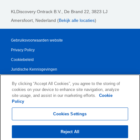
KLDiscovery Ontrack B.V.,
De Brand 22, 3823 LJ
Amersfoort, Nederland (
Bekijk alle locaties
)
Gebruiksvoorwaarden website
Privacy Policy
Cookiebeleid
Juridische Kennisgevingen
Transparency Report
By clicking “Accept All Cookies”, you agree to the storing of
Algemene Voorwaarden
cookies on your device to enhance site navigation, analyze
site usage, and assist in our marketing efforts.
Cookie
Authorised Partner Agreement
Policy
© 2026 KLDiscovery Ontrack - All Rights Reserved.
Cookies Settings
Reject All