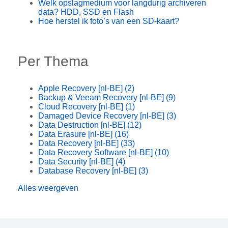
Welk opslagmedium voor langdurig archiveren
data? HDD, SSD en Flash
Hoe herstel ik foto’s van een SD-kaart?
Per Thema
Apple Recovery [nl-BE]
(2)
Backup & Veeam Recovery [nl-BE]
(9)
Cloud Recovery [nl-BE]
(1)
Damaged Device Recovery [nl-BE]
(3)
Data Destruction [nl-BE]
(12)
Data Erasure [nl-BE]
(16)
Data Recovery [nl-BE]
(33)
Data Recovery Software [nl-BE]
(10)
Data Security [nl-BE]
(4)
Database Recovery [nl-BE]
(3)
Alles weergeven