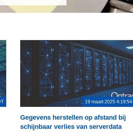
DT
19 maart 2025 4:19:5
Gegevens herstellen op afstand bij
schijnbaar verlies van serverdata