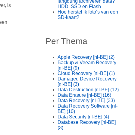
langdurig archiveren data?
er, is
HDD, SSD en Flash
Hoe herstel ik foto’s van een
SD-kaart?
 een
Per Thema
Apple Recovery [nl-BE]
(2)
Backup & Veeam Recovery
[nl-BE]
(9)
Cloud Recovery [nl-BE]
(1)
Damaged Device Recovery
[nl-BE]
(3)
Data Destruction [nl-BE]
(12)
Data Erasure [nl-BE]
(16)
Data Recovery [nl-BE]
(33)
Data Recovery Software [nl-
BE]
(10)
Data Security [nl-BE]
(4)
Database Recovery [nl-BE]
(3)