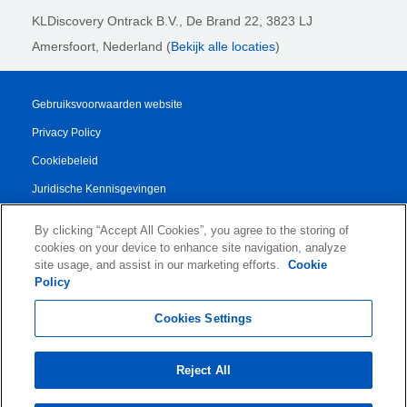
KLDiscovery Ontrack B.V.,
De Brand 22, 3823 LJ
Amersfoort, Nederland (
Bekijk alle locaties
)
Gebruiksvoorwaarden website
Privacy Policy
Cookiebeleid
Juridische Kennisgevingen
Transparency Report
By clicking “Accept All Cookies”, you agree to the storing of
Algemene Voorwaarden
cookies on your device to enhance site navigation, analyze
site usage, and assist in our marketing efforts.
Cookie
Authorised Partner Agreement
Policy
© 2026 KLDiscovery Ontrack - All Rights Reserved.
Cookies Settings
Reject All