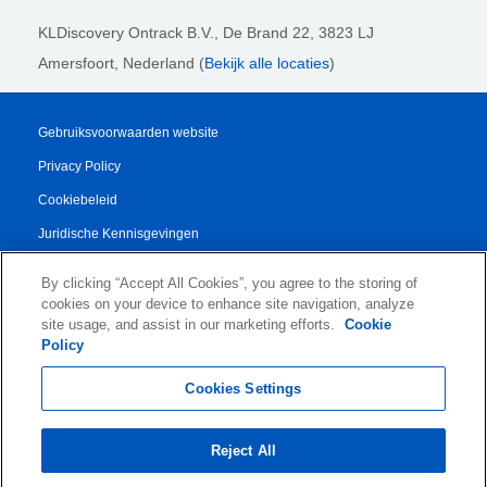
KLDiscovery Ontrack B.V.,
De Brand 22, 3823 LJ
Amersfoort, Nederland (
Bekijk alle locaties
)
Gebruiksvoorwaarden website
Privacy Policy
Cookiebeleid
Juridische Kennisgevingen
Transparency Report
By clicking “Accept All Cookies”, you agree to the storing of
Algemene Voorwaarden
cookies on your device to enhance site navigation, analyze
site usage, and assist in our marketing efforts.
Cookie
Authorised Partner Agreement
Policy
© 2026 KLDiscovery Ontrack - All Rights Reserved.
Cookies Settings
Reject All