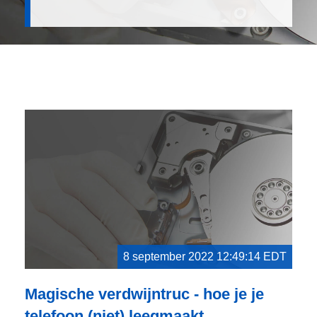
8 september 2022 12:49:14 EDT
Magische verdwijntruc - hoe je je
telefoon (niet) leegmaakt