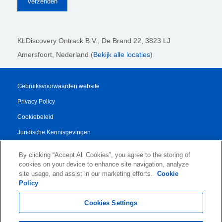
KLDiscovery Ontrack B.V.,
De Brand 22, 3823 LJ
Amersfoort, Nederland (
Bekijk alle locaties
)
Gebruiksvoorwaarden website
Privacy Policy
Cookiebeleid
Juridische Kennisgevingen
Transparency Report
By clicking “Accept All Cookies”, you agree to the storing of
Algemene Voorwaarden
cookies on your device to enhance site navigation, analyze
site usage, and assist in our marketing efforts.
Cookie
Authorised Partner Agreement
Policy
© 2026 KLDiscovery Ontrack - All Rights Reserved.
Cookies Settings