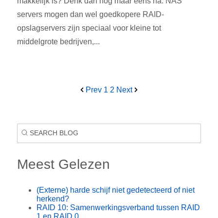
makkelijk is? Denk dan nog maar eens na. NAS
servers mogen dan wel goedkopere RAID-
opslagservers zijn speciaal voor kleine tot
middelgrote bedrijven,...
Prev
1
2
Next
Meest Gelezen
(Externe) harde schijf niet gedetecteerd of niet
herkend?
RAID 10: Samenwerkingsverband tussen RAID
1 en RAID 0