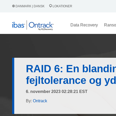
DANMARK | DANSK
LOKATIONER
Data Recovery
Rans
RAID 6: En blandi
fejltolerance og y
6. november 2023 02:28:21 EST
By:
Ontrack