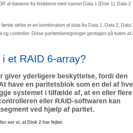
r XOR af dataene fra blokkene med navnet Data 1 (Disk 1), Data 2
 første stribe er en kombination af data fra Data 1, Data 2, Data 
nt og controller. Disse paritetsberegninger gentages på tværs af 
et i et RAID 6-array?
r giver yderligere beskyttelse, fordi den
. At have en paritetsblok som en del af hve
e systemet i tilfælde af, at en eller flere
D-controlleren eller RAID-softwaren kan
egment ved hjælp af paritet.
r ser vi, at Disk 2 har fejlet.