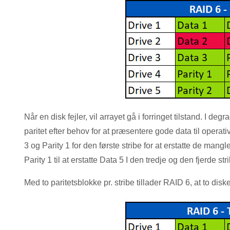
Når en disk fejler, vil arrayet gå i forringet tilstand. I d
paritet efter behov for at præsentere gode data til opera
3 og Parity 1 for den første stribe for at erstatte de man
Parity 1 til at erstatte Data 5 I den tredje og den fjerde s
Med to paritetsblokke pr. stribe tillader RAID 6, at to diske