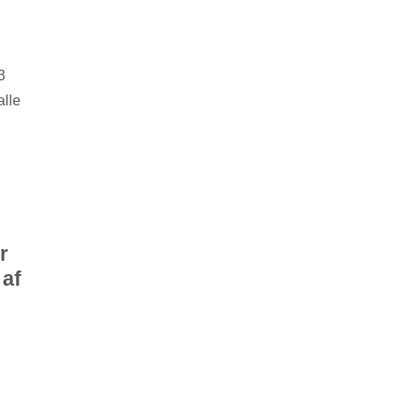
3
alle
r
 af