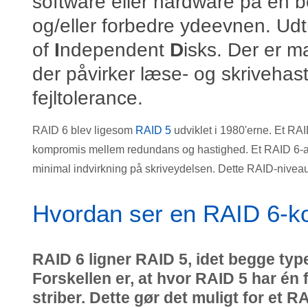
software eller hardware på en b
og/eller forbedre ydeevnen. Udt
of
I
ndependent
D
isks. Der er m
der påvirker læse- og skrivehas
fejltolerance.
RAID 6 blev ligesom
RAID 5
udviklet i 1980'erne. Et RA
kompromis mellem redundans og hastighed. Et RAID 6-arr
minimal indvirkning på skriveydelsen. Dette RAID-niveau k
Hvordan ser en RAID 6-ko
RAID 6 ligner RAID 5, idet begge type
Forskellen er, at hvor RAID 5 har én 
striber. Dette gør det muligt for et R