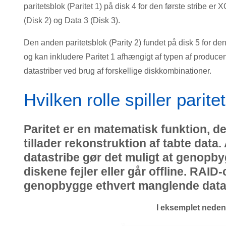
paritetsblok (Paritet 1) på disk 4 for den første stribe e
(Disk 2) og Data 3 (Disk 3).
Den anden paritetsblok (Parity 2) fundet på disk 5 for den
og kan inkludere Paritet 1 afhængigt af typen af ​​produce
datastriber ved brug af forskellige diskkombinationer.
Hvilken rolle spiller parit
Paritet er en matematisk funktion, de
tillader rekonstruktion af tabte data
datastribe gør det muligt at genopbygg
diskene fejler eller går offline. RAI
genopbygge ethvert manglende datas
I eksemplet nedenfo