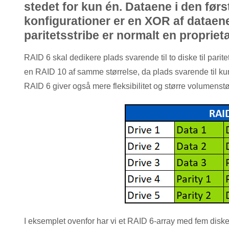
stedet for kun én. Dataene i den først
konfigurationer er en XOR af dataene
paritetsstribe er normalt en propriet
RAID 6 skal dedikere plads svarende til to diske til parite
en RAID 10 af samme størrelse, da plads svarende til kun t
RAID 6 giver også mere fleksibilitet og større volumenstø
I eksemplet ovenfor har vi et RAID 6-array med fem diske