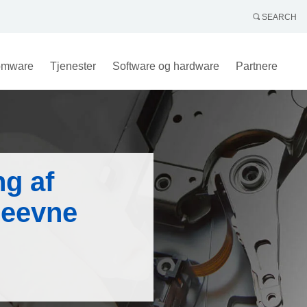
SEARCH
omware
Tjenester
Software og hardware
Partnere
ng af
deevne