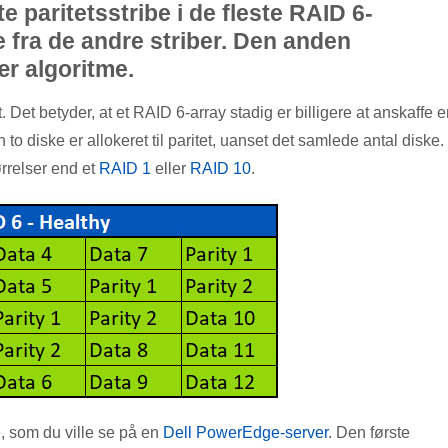
e paritetsstribe i de fleste RAID 6-
 fra de andre striber. Den anden
ær algoritme.
t. Det betyder, at et RAID 6-array stadig er billigere at anskaffe 
o diske er allokeret til paritet, uanset det samlede antal diske.
rrelser end et
RAID 1
eller
RAID 10
.
, som du ville se på en
Dell PowerEdge-server
. Den første