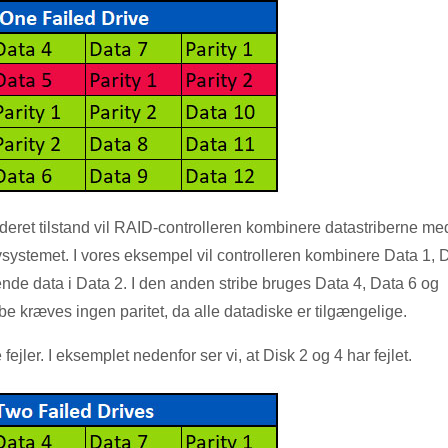
egraderet tilstand vil RAID-controlleren kombinere datastriberne me
tivsystemet. I vores eksempel vil controlleren kombinere Data 1, 
glende data i Data 2. I den anden stribe bruges Data 4, Data 6 og
tribe kræves ingen paritet, da alle datadiske er tilgængelige.
 fejler. I eksemplet nedenfor ser vi, at Disk 2 og 4 har fejlet.