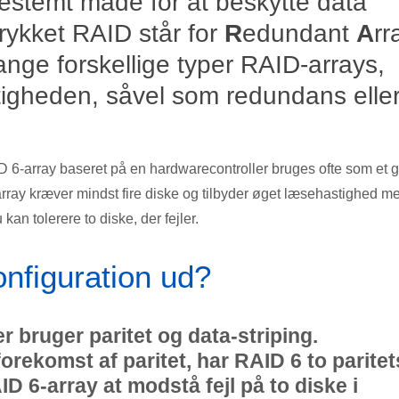
estemt måde for at beskytte data
rykket RAID står for
R
edundant
A
rr
ange forskellige typer RAID-arrays,
tigheden, såvel som redundans elle
ID 6-array baseret på en hardwarecontroller bruges ofte som et 
ay kræver mindst fire diske og tilbyder øget læsehastighed m
an tolerere to diske, der fejler.
nfiguration ud?
r bruger paritet og data-striping.
forekomst af paritet, har RAID 6 to paritet
AID 6-array at modstå fejl på to diske i