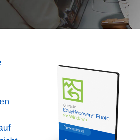
e
n
ten
auf