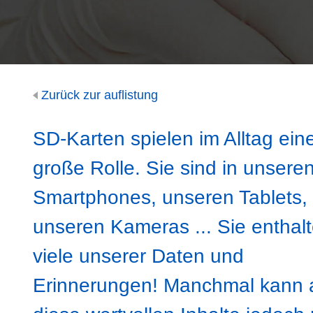
Zurück zur auflistung
SD-Karten spielen im Alltag ein
große Rolle. Sie sind in unsere
Smartphones, unseren Tablets,
unseren Kameras ... Sie enthal
viele unserer Daten und
Erinnerungen! Manchmal kann 