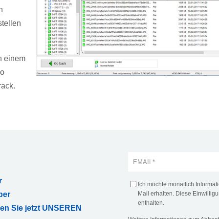
n
tellen
on einem
so
rack.
r
Ich möchte monatlich Informa
ber
Mail erhalten. Diese Einwilligu
enthalten.
ren Sie jetzt UNSEREN