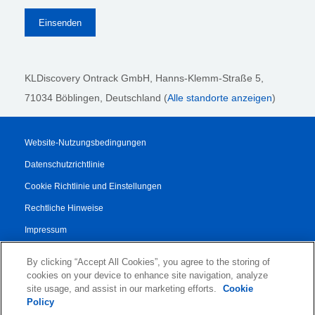
KLDiscovery Ontrack GmbH, Hanns-Klemm-Straße 5
,
71034 Böblingen
, Deutschland (
Alle standorte anzeigen
)
Website-Nutzungsbedingungen
Datenschutzrichtlinie
Cookie Richtlinie und Einstellungen
Rechtliche Hinweise
Impressum
Transparenzbericht
By clicking “Accept All Cookies”, you agree to the storing of
AGB
cookies on your device to enhance site navigation, analyze
site usage, and assist in our marketing efforts.
Cookie
Vertrag für Autorisierte Partner
Policy