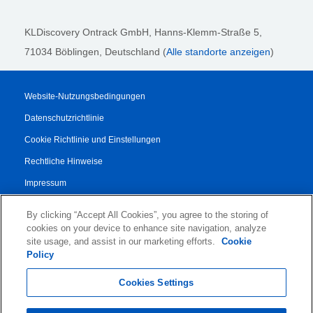
KLDiscovery Ontrack GmbH, Hanns-Klemm-Straße 5
,
71034 Böblingen
, Deutschland (
Alle standorte anzeigen
)
Website-Nutzungsbedingungen
Datenschutzrichtlinie
Cookie Richtlinie und Einstellungen
Rechtliche Hinweise
Impressum
Transparenzbericht
By clicking “Accept All Cookies”, you agree to the storing of
AGB
cookies on your device to enhance site navigation, analyze
site usage, and assist in our marketing efforts.
Cookie
Vertrag für Autorisierte Partner
Policy
© 2026 KLDiscovery Ontrack - All Rights Reserved.
Cookies Settings