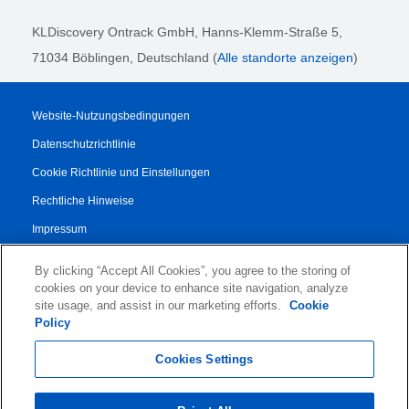
KLDiscovery Ontrack GmbH, Hanns-Klemm-Straße 5
,
71034 Böblingen
, Deutschland (
Alle standorte anzeigen
)
Website-Nutzungsbedingungen
Datenschutzrichtlinie
Cookie Richtlinie und Einstellungen
Rechtliche Hinweise
Impressum
Transparenzbericht
By clicking “Accept All Cookies”, you agree to the storing of
AGB
cookies on your device to enhance site navigation, analyze
site usage, and assist in our marketing efforts.
Cookie
Vertrag für Autorisierte Partner
Policy
© 2026 KLDiscovery Ontrack - All Rights Reserved.
Cookies Settings