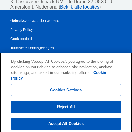
KLDiscovery Ontrack B.V.,
De Brand 22, 3823 LJ
Amersfoort, Nederland (
Bekijk alle locaties
)
Gebruiksvoorwaarden website
Privacy Policy
Cookiebeleid
Juridische Kennisgevingen
Transparency Report
By clicking “Accept All Cookies”, you agree to the storing of
Algemene Voorwaarden
cookies on your device to enhance site navigation, analyze
site usage, and assist in our marketing efforts.
Cookie
Authorised Partner Agreement
Policy
© 2026 KLDiscovery Ontrack - All Rights Reserved.
Cookies Settings
Reject All
Accept All Cookies