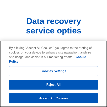
Data recovery
service opties
By clicking “Accept All Cookies”, you agree to the storing of
cookies on your device to enhance site navigation, analyze
site usage, and assist in our marketing efforts.
Cookie
Remote Recovery
Policy
Cookies Settings
Uw gegevens worden op afstand hersteld zonder dat
uw media ooit uw pand hoeven te verlaten. We
Reject All
maken via internet verbinding met uw systeem om
een live herstel uit te voeren. Beschikbaar wanneer
Accept All Cookies
het opslagapparaat of systeem nog operationeel is.