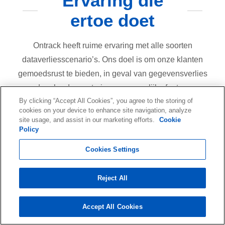
Ervaring die
ertoe doet
Ontrack heeft ruime ervaring met alle soorten
dataverliesscenario’s. Ons doel is om onze klanten
gemoedsrust te bieden, in geval van gegevensverlies
door hardwarestoringen, menselijke fouten,
By clicking “Accept All Cookies”, you agree to the storing of
natuurrampen of cyberaanvallen.
cookies on your device to enhance site navigation, analyze
site usage, and assist in our marketing efforts.
Cookie
Policy
40
Cookies Settings
Jaar
Reject All
In het vak
Accept All Cookies