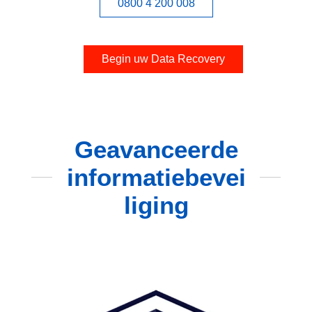
0800 4 200 008
Begin uw Data Recovery
Geavanceerde
informatiebevei
liging