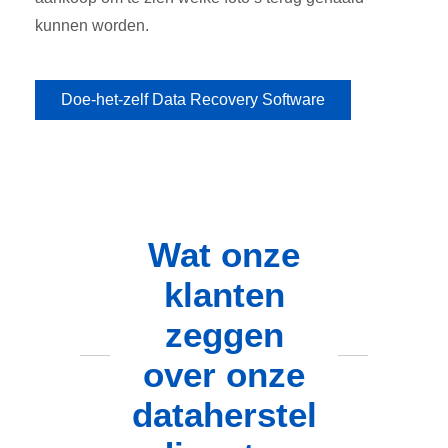
kunnen worden.
Doe-het-zelf Data Recovery Software
Wat onze
klanten
zeggen
over onze
dataherstel