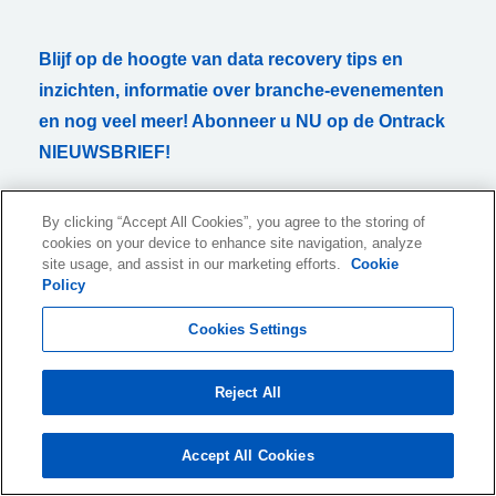
Blijf op de hoogte van data recovery tips en
inzichten, informatie over branche-evenementen
en nog veel meer! Abonneer u NU op de Ontrack
NIEUWSBRIEF!
By clicking “Accept All Cookies”, you agree to the storing of
cookies on your device to enhance site navigation, analyze
site usage, and assist in our marketing efforts.
Cookie
Ik wil graag maandelijks informatie ontvangen over producten en
Policy
diensten of gerelateerde onderwerpen per e-mail. Ik kan deze
toestemming te allen tijde intrekken. In alle e-mails is een
Cookies Settings
afmeldlink opgenomen.
Voor informatie over hoe we uw persoonlijke gegevens verzamelen,
Reject All
verwerken en bewaren, raadpleegt u ons
Privacybeleid
.
Accept All Cookies