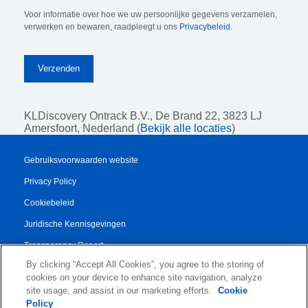
Voor informatie over hoe we uw persoonlijke gegevens verzamelen,
verwerken en bewaren, raadpleegt u ons
Privacybeleid
.
KLDiscovery Ontrack B.V.,
De Brand 22, 3823 LJ
Amersfoort, Nederland (
Bekijk alle locaties
)
Gebruiksvoorwaarden website
Privacy Policy
Cookiebeleid
Juridische Kennisgevingen
Transparency Report
By clicking “Accept All Cookies”, you agree to the storing of
Algemene Voorwaarden
cookies on your device to enhance site navigation, analyze
Authorised Partner Agreement
site usage, and assist in our marketing efforts.
Cookie
Policy