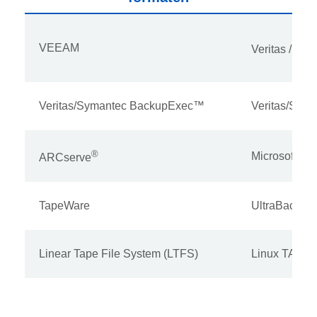
VEEAM
Veritas / Sy
Veritas/Symantec BackupExec™
Veritas/Syma
®
Microsoft® 
ARCserve
TapeWare
UltraBac
Linear Tape File System (LTFS)
Linux TAR