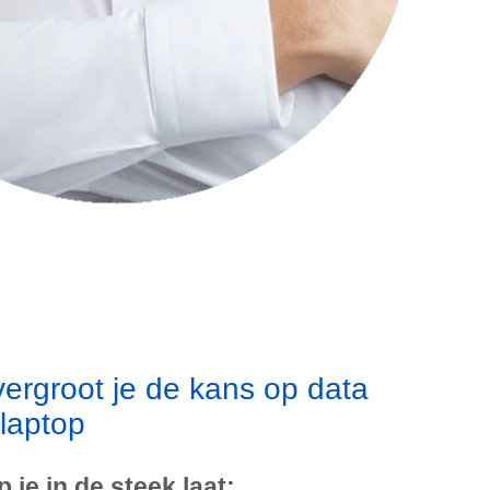
vergroot je de kans op data
 laptop
 je in de steek laat: