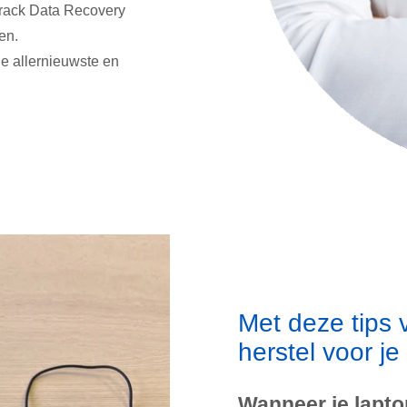
ntrack Data Recovery
en.
de allernieuwste en
Met deze tips 
herstel voor je
Wanneer je laptop