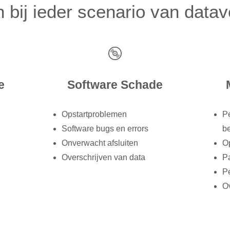
bij ieder scenario van datav
e
Software Schade
Opstartproblemen
P
Software bugs en errors
b
Onverwacht afsluiten
Op
Overschrijven van data
Pa
Pe
O