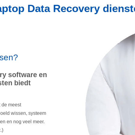
aptop Data Recovery dienst
ssen?
ry software en
ten biedt
t de meest
doeld wissen, systeem
pen en nog veel meer.
.)