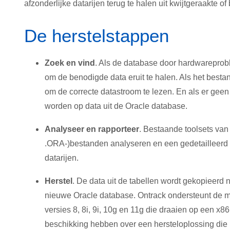
afzonderlijke datarijen terug te halen uit kwijtgeraakte
De herstelstappen
Zoek en vind
. Als de database door hardwareprobl
om de benodigde data eruit te halen. Als het bestan
om de correcte datastroom te lezen. En als er gee
worden op data uit de Oracle database.
Analyseer en rapporteer
. Bestaande toolsets van
.ORA-)bestanden analyseren en een gedetailleerd ra
datarijen.
Herstel
. De data uit de tabellen wordt gekopieer
nieuwe Oracle database. Ontrack ondersteunt de m
versies 8, 8i, 9i, 10g en 11g die draaien op een x86
beschikking hebben over een hersteloplossing die p