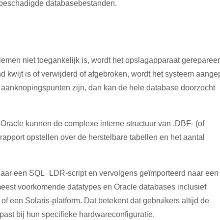
 of beschadigde databasebestanden.
emen niet toegankelijk is, wordt het opslagapparaat gereparee
d kwijt is of verwijderd of afgebroken, wordt het systeem aange
n aanknopingspunten zijn, dan kan de hele database doorzocht
 Oracle kunnen de complexe interne structuur van .DBF- (of
pport opstellen over de herstelbare tabellen en het aantal
d naar een SQL_LDR-script en vervolgens geïmporteerd naar een
eest voorkomende datatypes en Oracle databases inclusief
 of een Solaris-platform. Dat betekent dat gebruikers altijd de
ast bij hun specifieke hardwareconfiguratie.