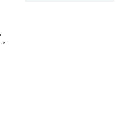
rd
past