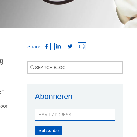
Share
ig
r.
Abonneren
door