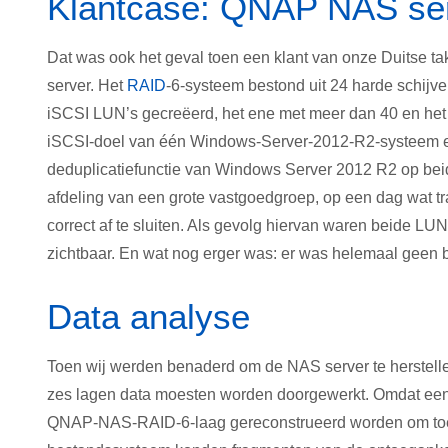
Klantcase: QNAP NAS ser
Dat was ook het geval toen een klant van onze Duitse 
server. Het
RAID
-6-systeem bestond uit 24 harde schijve
iSCSI LUN’s gecreëerd, het ene met meer dan 40 en het
iSCSI-doel van één Windows-Server-2012-R2-systeem en
deduplicatiefunctie van Windows Server 2012 R2 op bei
afdeling van een grote vastgoedgroep, op een dag wat tr
correct af te sluiten. Als gevolg hiervan waren beide LUN
zichtbaar. En wat nog erger was: er was helemaal geen 
Data analyse
Toen wij werden benaderd om de NAS server te herstellen,
zes lagen data moesten worden doorgewerkt. Omdat ee
QNAP-NAS-RAID-6-laag gereconstrueerd worden om toega