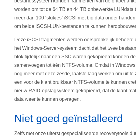
bestandssysteem konden fragmenten van de ontoegank
worden om tot de 64 TB en 44 TB onbewerkte LUNdata t
meer dan 100 ‘stukjes’ iSCSI met big data onder handen
om beide iSCSI-LUN-bestanden te kunnen heropbouwe
Deze iSCSI-fragmenten werden oorspronkelijk beheerd
het Windows-Server-systeem dacht dat het twee bestaa
blok tijdelijk naar een SSD waren gekopieerd konden d
samenvoegen tot één NTFS-volume. Omdat in Windows S
nog meer met deze zesde, laatste laag werken om uit t
een voor de klant bruikbaar NTFS-volume te kunnen cre
nieuw RAID-opslagsysteem gekopieerd, dat de klant makk
data weer te kunnen opvragen.
Niet goed geïnstalleerd
Zelfs met onze uiterst gespecialiseerde recoverytools d