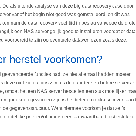
 De afsluitende analyse van deze big data recovery case door
erver vanaf het begin niet goed was geïnstalleerd, en dit was
eken nam de data recovery veel tijd in beslag vanwege de grote
angrijk een NAS server gelijk goed te installeren voordat er dat
 voorbereid te zijn op eventuele dataverliezen zoals deze.
er herstel voorkomen?
l geavanceerde functies had, ze niet allemaal hadden moeten
s deze niet zo foutloos zijn als de duurdere en betere servers.
ee, omdat het een NAS server herstellen een stuk moeilijker maa
ren goedkoop geworden zijn is het beter om extra schijven aan 
n de gegevensstructuur. Want hiermee voorkom je dat zelfs
en redelijke prijs en/of binnen een aanvaardbaar tijdsbestek ku