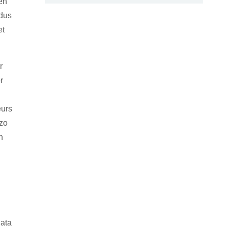
en
 dus
et
r
r
eurs
 zo
n
data