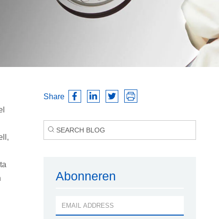
Share
el
ll,
ta
Abonneren
n