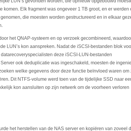
elijke LUN’s gevonden worden, die opnieuw opgebouwd moest
e komen. Elk fragment was ongeveer 1 TB groot, en er werden
 genomen, die moesten worden gestructureerd en in elkaar gez
n.
 door het QNAP-systeem en op verzoek gecombineerd, waardoo
nde LUN’s kon aanspreken. Nadat de iSCSI-bestanden blok voo
e datarecoveryspecialisten deze iSCSI-LUN-bestanden
erver ook deduplicatie was ingeschakeld, moesten de ingeni
e zoeken welke gegevens door deze functie beïnvloed waren om
ëren. Dit NTFS-volume werd toen van de tijdelijke SSD naar ee
elijk kon aansluiten op zijn netwerk om de voorheen verloren
uurde het herstellen van de NAS server en kopiëren van zoveel 