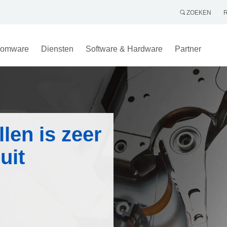
ZOEKEN
omware
Diensten
Software & Hardware
Partner
len is zeer
uit