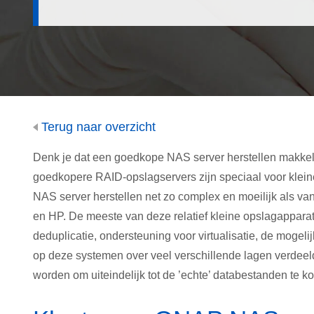
Terug naar overzicht
Denk je dat een goedkope NAS server herstellen makke
goedkopere RAID-opslagservers zijn speciaal voor kleine
NAS server herstellen net zo complex en moeilijk als va
en HP. De meeste van deze relatief kleine opslagappar
deduplicatie, ondersteuning voor virtualisatie, de mogel
op deze systemen over veel verschillende lagen verdeeld
worden om uiteindelijk tot de ’echte’ databestanden te k