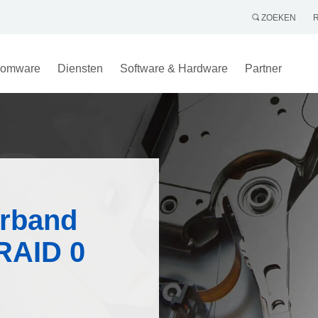
ZOEKEN
omware
Diensten
Software & Hardware
Partner
rband
RAID 0