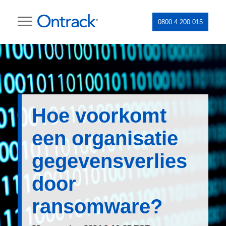
0800 4 200 015
Hoe voorkomt
een organisatie
gegevensverlies
door
ransomware?