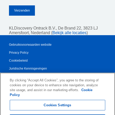
KLDiscovery Ontrack B.V.,
De Brand 22, 3823 LJ
Amersfoort, Nederland (
Bekijk alle locaties
)
Gebruiksvoorwaarden website
Privacy Policy
Cookiebeleid
Juridische Kennisgevingen
Transparency Report
By clicking “Accept All Cookies”, you agree to the storing of
Algemene Voorwaarden
cookies on your device to enhance site navigation, analyze
site usage, and assist in our marketing efforts.
Cookie
Authorised Partner Agreement
Policy
© 2026 KLDiscovery Ontrack - All Rights Reserved.
Cookies Settings