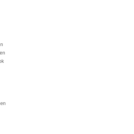
.
en
 en
ok
 en