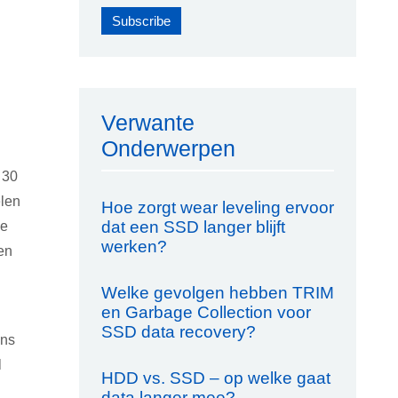
Verwante
Onderwerpen
 30
elen
Hoe zorgt wear leveling ervoor
dat een SSD langer blijft
we
werken?
en
Welke gevolgen hebben TRIM
en Garbage Collection voor
SSD data recovery?
ens
l
HDD vs. SSD – op welke gaat
data langer mee?