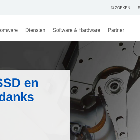
ZOEKEN
omware
Diensten
Software & Hardware
Partner
 SSD en
ndanks