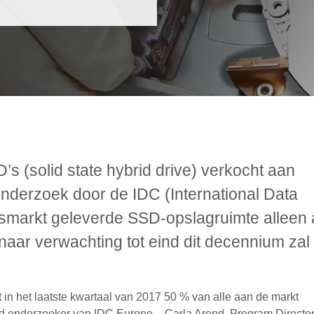
 (solid state hybrid drive) verkocht aan
onderzoek door de IDC (International Data
jfsmarkt geleverde SSD-opslagruimte alleen 
 naar verwachting tot eind dit decennium zal
 in het laatste kwartaal van 2017 50 % van alle aan de markt
 onderzoeker van IDC Europe – Carla Arend, Program Directo