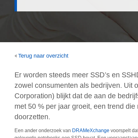
Terug naar overzicht
Er worden steeds meer SSD’s en SSHD’s
zowel consumenten als bedrijven. Uit 
Corporation) blijkt dat de aan de bedri
met 50 % per jaar groeit, een trend die
doorzetten.
Een ander onderzoek van
DRAMeXchange
voorspelt dat
geleverde notebooks een SSD bevat. Een vooraanstaand