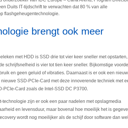
en Duits IT-tijdschrift te verwachten dat 80 % van alle
 op flashgeheugentechnologie.
nologie brengt ook meer
geleken met HDD is SSD drie tot vier keer sneller met opstarten,
 schrijfsnelheid is vier tot tien keer sneller. Bijkomstige voord
bruik en geen geluid of vibraties. Daarnaast is er ook een nieu
 een nieuwe SSD-PCIe-Card met deze innoverende techniek met e
SD-PCIe-Card zoals de Intel-SSD DC P3700.
t-technologie zijn er ook een paar nadelen met opslagmedia
arheid en levensduur, maar bovenal hoe moeilijk het is gegev
overy wordt nog moeilijker als de schijf door software dan we