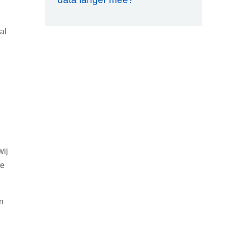
al
wij
te
n