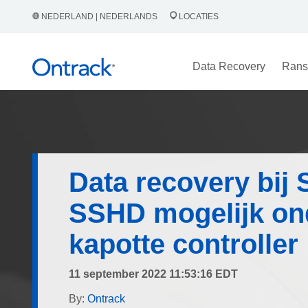
NEDERLAND | NEDERLANDS
LOCATIES
Data Recovery
Rans
Data recovery bij
SSHD mogelijk o
kapotte controller
11 september 2022 11:53:16 EDT
By:
Ontrack