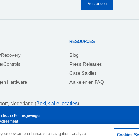
RESOURCES
yRecovery
Blog
rControls
Press Releases
Case Studies
igen Hardware
Artikelen en FAQ
ort, Nederland (
Bekijk alle locaties
)
ridische Kennisgevingen
 Agreement
 your device to enhance site navigation, analyze
Cookies Se