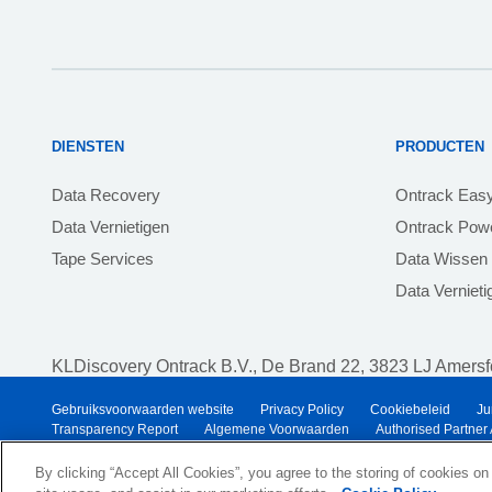
DIENSTEN
PRODUCTEN
Data Recovery
Ontrack Eas
Data Vernietigen
Ontrack Powe
Tape Services
Data Wissen
Data Verniet
KLDiscovery Ontrack B.V.,
De Brand 22, 3823 LJ Amersfo
Gebruiksvoorwaarden website
Privacy Policy
Cookiebeleid
Ju
Transparency Report
Algemene Voorwaarden
Authorised Partner
© 2026 KLDiscovery Ontrack - All Rights Reserved.
By clicking “Accept All Cookies”, you agree to the storing of cookies on