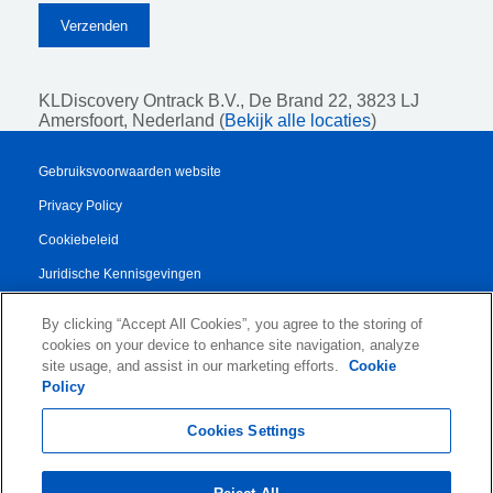
KLDiscovery Ontrack B.V.,
De Brand 22, 3823 LJ
Amersfoort, Nederland (
Bekijk alle locaties
)
Gebruiksvoorwaarden website
Privacy Policy
Cookiebeleid
Juridische Kennisgevingen
Transparency Report
By clicking “Accept All Cookies”, you agree to the storing of
Algemene Voorwaarden
cookies on your device to enhance site navigation, analyze
site usage, and assist in our marketing efforts.
Cookie
Authorised Partner Agreement
Policy
© 2026 KLDiscovery Ontrack - All Rights Reserved.
Cookies Settings