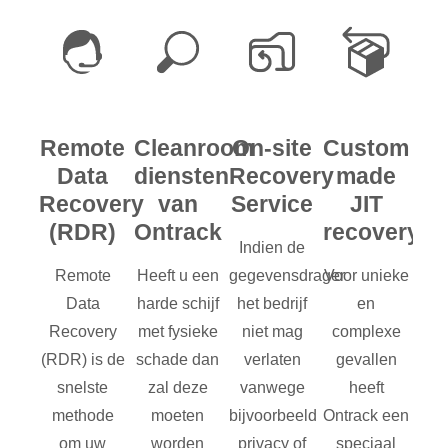
Remote
Cleanroom
On-site
Custom
Data
diensten
Recovery
made
Recovery
van
Service
JIT
(RDR)
Ontrack
recovery
Indien de
Remote
Heeft u een
gegevensdrager
Voor unieke
Data
harde schijf
het bedrijf
en
Recovery
met fysieke
niet mag
complexe
(RDR) is de
schade dan
verlaten
gevallen
snelste
zal deze
vanwege
heeft
methode
moeten
bijvoorbeeld
Ontrack een
om uw
worden
privacy of
speciaal