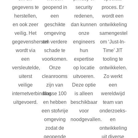
gegevens te
geopend in
security
proces. Er
herstellen,
een
redenen,
wordt een
en ook zeer
geschikte
dan kunnen
ontwikkelingstea
veilig. Het
omgeving
onze
samengesteld
gegevensherstel
om verdere
engineers
om ‘Just-In-
wordt via
schade te
hun
Time’ JIT
een
voorkomen.
expertise
tooling te
versleutelde,
Onze
op locatie
ontwikkelen.
uiterst
cleanrooms
uitvoeren.
Zo werkt
veilige
zijn van
Deze optie
een
internetverbinding
klasse 100
is alleen
wereldwijd
uitgevoerd.
en hebben
beschikbaar
team van
een stofvrije
voor
onderzoeks-
omgeving
noodgevallen.
en
zodat de
ontwikkelingsing
geopende
uit diverse