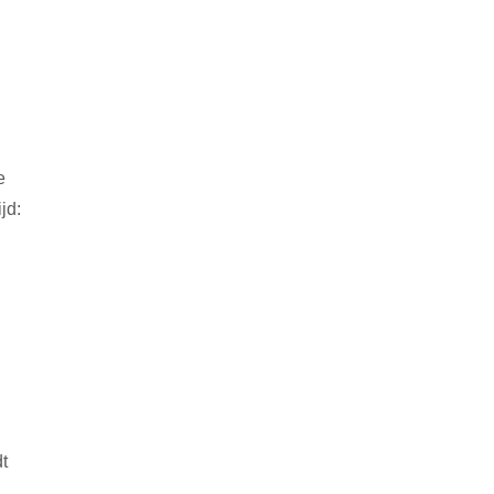
e
jd:
t