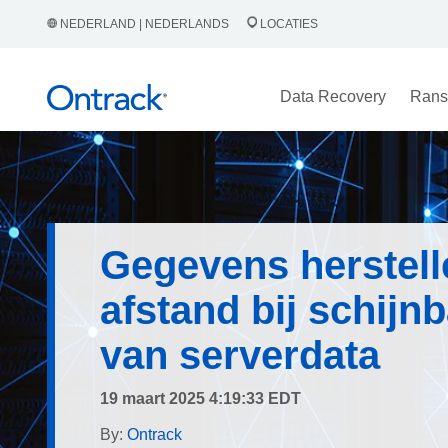
NEDERLAND | NEDERLANDS
LOCATIES
Data Recovery
Rans
Gegevens herstell
afstand bij schijnb
van serverdata
19 maart 2025 4:19:33 EDT
By:
Ontrack