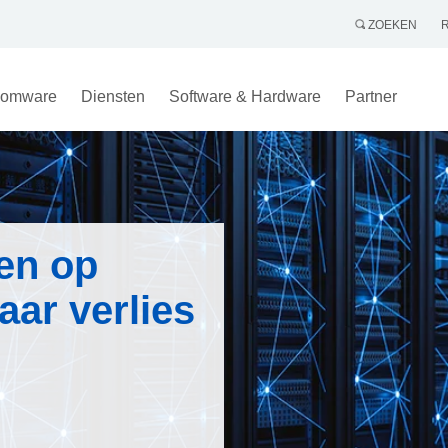
ZOEKEN
omware
Diensten
Software & Hardware
Partner
en op
aar verlies