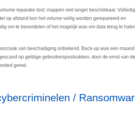
olume reparatie tool; mappen niet langer beschikbaar. Volledi
stel op afstand kon het volume veilig worden gerepareerd en
dig om te beoordelen of het mogelijk was om data terug te hale
e; oorzaak van beschadiging onbekend. Back-up was een maand
 gescand op geldige gebruikerspostvakken, door de ernst van d
worded gered.
cybercriminelen / Ransomwa