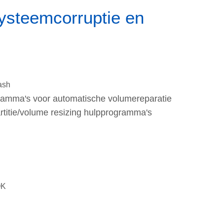
systeemcorruptie en
ash
amma's voor automatische volumereparatie
rtitie/volume resizing hulpprogramma's
OK