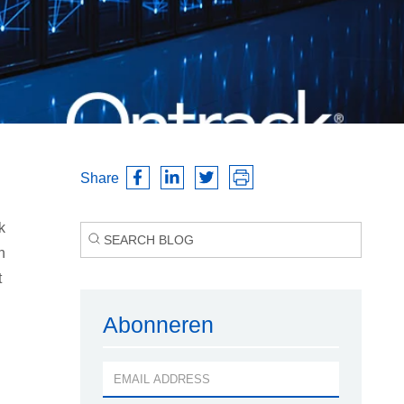
Share
k
n
t
Abonneren