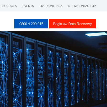
RESOURCES
EVENTS
OVER ONTRACK
NEEM CONTACT OP
0800 4 200 015
Begin uw Data Recovery