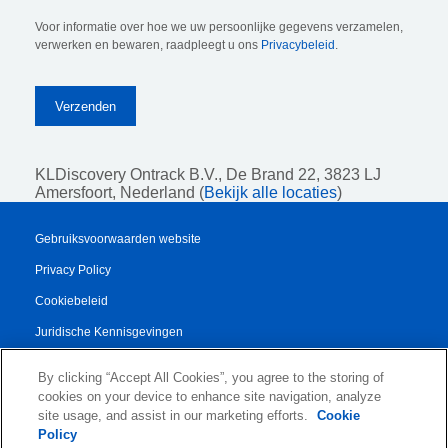
Voor informatie over hoe we uw persoonlijke gegevens verzamelen,
verwerken en bewaren, raadpleegt u ons
Privacybeleid
.
KLDiscovery Ontrack B.V.,
De Brand 22, 3823 LJ
Amersfoort, Nederland (
Bekijk alle locaties
)
Gebruiksvoorwaarden website
Privacy Policy
Cookiebeleid
Juridische Kennisgevingen
Transparency Report
By clicking “Accept All Cookies”, you agree to the storing of
Algemene Voorwaarden
cookies on your device to enhance site navigation, analyze
site usage, and assist in our marketing efforts.
Cookie
Authorised Partner Agreement
Policy