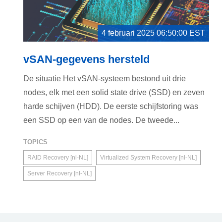
4 februari 2025 06:50:00 EST
vSAN-gegevens hersteld
De situatie Het vSAN-systeem bestond uit drie
nodes, elk met een solid state drive (SSD) en zeven
harde schijven (HDD). De eerste schijfstoring was
een SSD op een van de nodes. De tweede...
TOPICS
RAID Recovery [nl-NL]
Virtualized System Recovery [nl-NL]
Server Recovery [nl-NL]