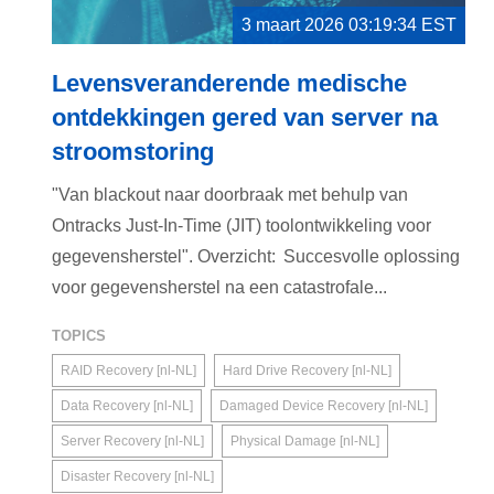
3 maart 2026 03:19:34 EST
Levensveranderende medische
ontdekkingen gered van server na
stroomstoring
"Van blackout naar doorbraak met behulp van
Ontracks Just-In-Time (JIT) toolontwikkeling voor
gegevensherstel". Overzicht: Succesvolle oplossing
voor gegevensherstel na een catastrofale...
TOPICS
RAID Recovery [nl-NL]
Hard Drive Recovery [nl-NL]
Data Recovery [nl-NL]
Damaged Device Recovery [nl-NL]
Server Recovery [nl-NL]
Physical Damage [nl-NL]
Disaster Recovery [nl-NL]