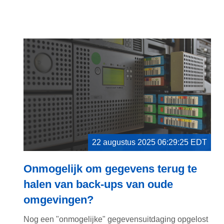
22 augustus 2025 06:29:25 EDT
Onmogelijk om gegevens terug te
halen van back-ups van oude
omgevingen?
Nog een "onmogelijke" gegevensuitdaging opgelost