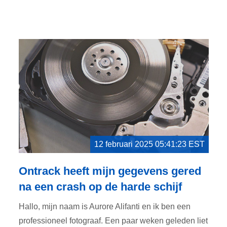
12 februari 2025 05:41:23 EST
Ontrack heeft mijn gegevens gered
na een crash op de harde schijf
Hallo, mijn naam is Aurore Alifanti en ik ben een
professioneel fotograaf. Een paar weken geleden liet