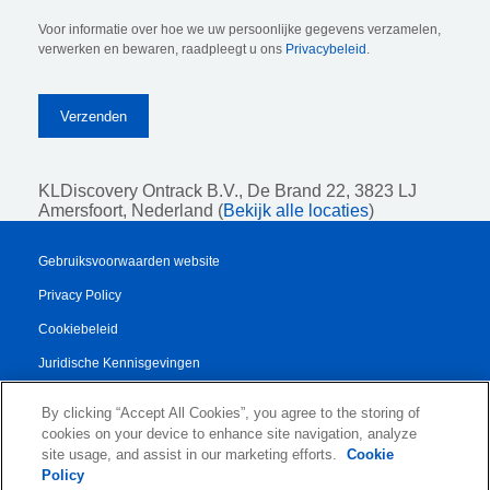
Voor informatie over hoe we uw persoonlijke gegevens verzamelen,
verwerken en bewaren, raadpleegt u ons
Privacybeleid
.
KLDiscovery Ontrack B.V.,
De Brand 22, 3823 LJ
Amersfoort, Nederland (
Bekijk alle locaties
)
Gebruiksvoorwaarden website
Privacy Policy
Cookiebeleid
Juridische Kennisgevingen
Transparency Report
By clicking “Accept All Cookies”, you agree to the storing of
Algemene Voorwaarden
cookies on your device to enhance site navigation, analyze
site usage, and assist in our marketing efforts.
Cookie
Authorised Partner Agreement
Policy