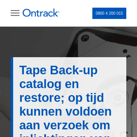
0800 4 200 015
Tape Back-up
catalog en
restore; op tijd
kunnen voldoen
aan verzoek om