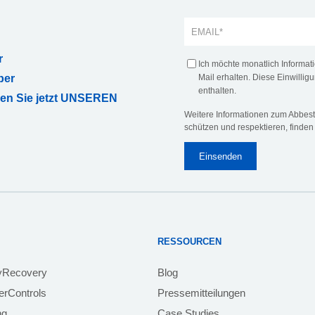
r
Ich möchte monatlich Informa
ber
Mail erhalten. Diese Einwilligu
enthalten.
ren Sie jetzt UNSEREN
Weitere Informationen zum Abbeste
schützen und respektieren, finden
RESSOURCEN
yRecovery
Blog
rControls
Pressemitteilungen
ng
Case Studies