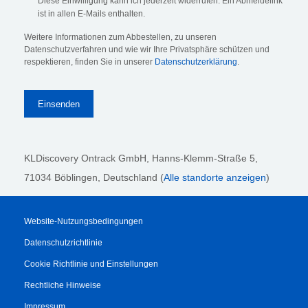
Diese Einwilligung kann ich jederzeit widerrufen. Ein Abmeldelink
ist in allen E-Mails enthalten.
Weitere Informationen zum Abbestellen, zu unseren
Datenschutzverfahren und wie wir Ihre Privatsphäre schützen und
respektieren, finden Sie in unserer
Datenschutzerklärung
.
KLDiscovery Ontrack GmbH, Hanns-Klemm-Straße 5
,
71034 Böblingen
, Deutschland (
Alle standorte anzeigen
)
Website-Nutzungsbedingungen
Datenschutzrichtlinie
Cookie Richtlinie und Einstellungen
Rechtliche Hinweise
Impressum