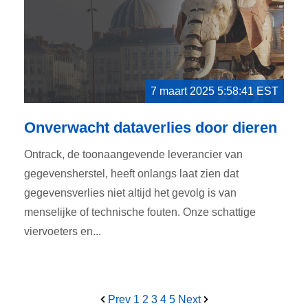
7 maart 2025 5:58:41 EST
Onverwacht dataverlies door dieren
Ontrack, de toonaangevende leverancier van
gegevensherstel, heeft onlangs laat zien dat
gegevensverlies niet altijd het gevolg is van
menselijke of technische fouten. Onze schattige
viervoeters en...
Prev
1
2
3
4
5
Next