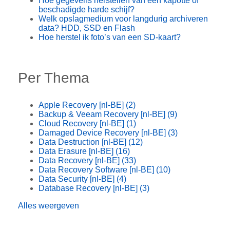
Hoe gegevens herstellen van een kapotte of
beschadigde harde schijf?
Welk opslagmedium voor langdurig archiveren
data? HDD, SSD en Flash
Hoe herstel ik foto’s van een SD-kaart?
Per Thema
Apple Recovery [nl-BE]
(2)
Backup & Veeam Recovery [nl-BE]
(9)
Cloud Recovery [nl-BE]
(1)
Damaged Device Recovery [nl-BE]
(3)
Data Destruction [nl-BE]
(12)
Data Erasure [nl-BE]
(16)
Data Recovery [nl-BE]
(33)
Data Recovery Software [nl-BE]
(10)
Data Security [nl-BE]
(4)
Database Recovery [nl-BE]
(3)
Alles weergeven