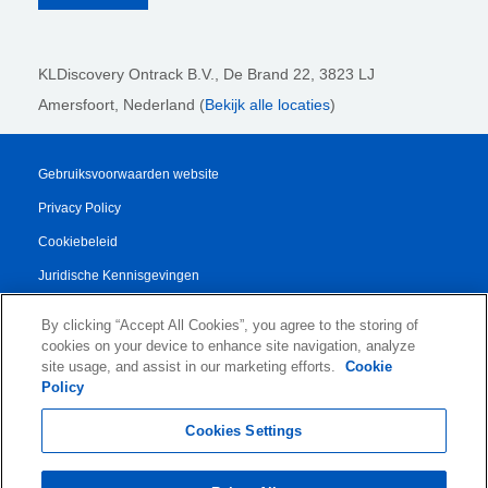
KLDiscovery Ontrack B.V.,
De Brand 22, 3823 LJ
Amersfoort, Nederland (
Bekijk alle locaties
)
Gebruiksvoorwaarden website
Privacy Policy
Cookiebeleid
Juridische Kennisgevingen
Transparency Report
By clicking “Accept All Cookies”, you agree to the storing of
Algemene Voorwaarden
cookies on your device to enhance site navigation, analyze
site usage, and assist in our marketing efforts.
Cookie
Authorised Partner Agreement
Policy
© 2026 KLDiscovery Ontrack - All Rights Reserved.
Cookies Settings