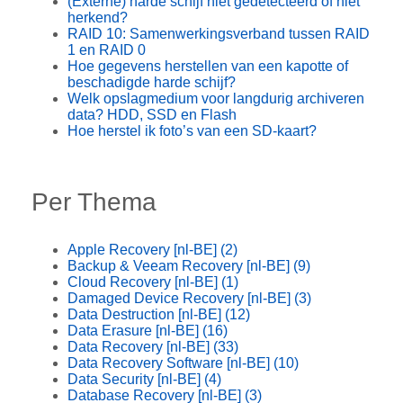
(Externe) harde schijf niet gedetecteerd of niet
herkend?
RAID 10: Samenwerkingsverband tussen RAID
1 en RAID 0
Hoe gegevens herstellen van een kapotte of
beschadigde harde schijf?
Welk opslagmedium voor langdurig archiveren
data? HDD, SSD en Flash
Hoe herstel ik foto’s van een SD-kaart?
Per Thema
Apple Recovery [nl-BE]
(2)
Backup & Veeam Recovery [nl-BE]
(9)
Cloud Recovery [nl-BE]
(1)
Damaged Device Recovery [nl-BE]
(3)
Data Destruction [nl-BE]
(12)
Data Erasure [nl-BE]
(16)
Data Recovery [nl-BE]
(33)
Data Recovery Software [nl-BE]
(10)
Data Security [nl-BE]
(4)
Database Recovery [nl-BE]
(3)