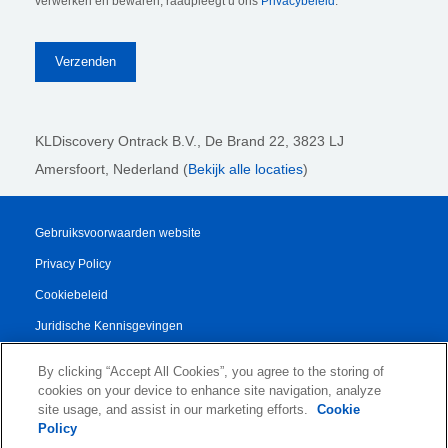
verwerken en bewaren, raadpleegt u ons
Privacybeleid
.
KLDiscovery Ontrack B.V.,
De Brand 22, 3823 LJ
Amersfoort, Nederland (
Bekijk alle locaties
)
Gebruiksvoorwaarden website
Privacy Policy
Cookiebeleid
Juridische Kennisgevingen
Transparency Report
By clicking “Accept All Cookies”, you agree to the storing of
Algemene Voorwaarden
cookies on your device to enhance site navigation, analyze
site usage, and assist in our marketing efforts.
Cookie
Authorised Partner Agreement
Policy