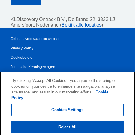
KLDiscovery Ontrack B.V.,
De Brand 22, 3823 LJ
Amersfoort, Nederland (
Bekijk alle locaties
)
Gebruiksvoorwaarden website
Privacy Policy
Cookiebeleid
Juridische Kennisgevingen
Transparency Report
By clicking “Accept All Cookies”, you agree to the storing of
Algemene Voorwaarden
cookies on your device to enhance site navigation, analyze
site usage, and assist in our marketing efforts.
Cookie
Authorised Partner Agreement
Policy
© 2026 KLDiscovery Ontrack - All Rights Reserved.
Cookies Settings
Reject All