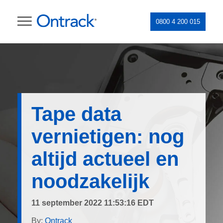
0800 4 200 015
Tape data
vernietigen: nog
altijd actueel en
noodzakelijk
11 september 2022 11:53:16 EDT
By:
Ontrack