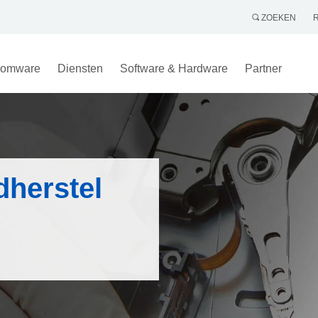
ZOEKEN
omware
Diensten
Software & Hardware
Partner
herstel