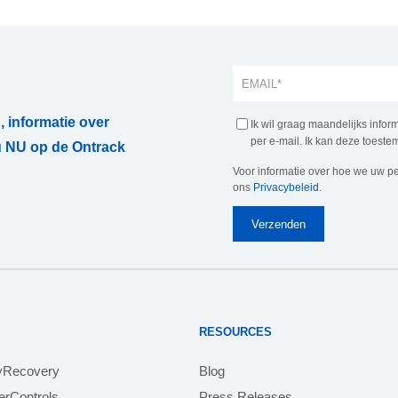
, informatie over
Ik wil graag maandelijks info
per e-mail. Ik kan deze toestem
 NU op de Ontrack
Voor informatie over hoe we uw p
ons
Privacybeleid
.
RESOURCES
yRecovery
Blog
rControls
Press Releases