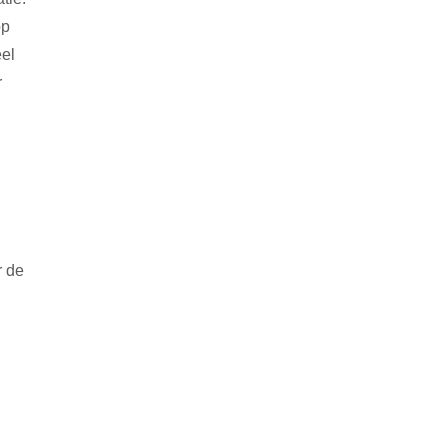
op
eel
r
r de