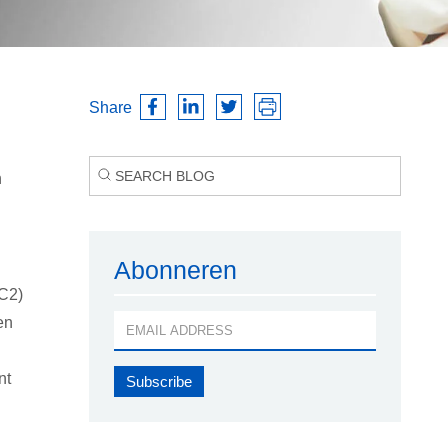
Share
n
Abonneren
EC2)
en
nt