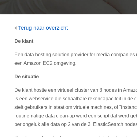
Terug naar overzicht
De klant
Een data hosting s
olution provider f
o
r
media
com
p
a
ni
es
een Amazon EC2 omgeving.
De situatie
De klant hostte een virtueel cluster van 3 nodes in A
is een webservice die schaalbare rekencapaciteit in de
stelt gebruikers in staat om virtuele machines, of "insta
routinematige data clean-up werd een script dat werd ge
per ongeluk alle data op 2 van de 3 ElasticSearch node