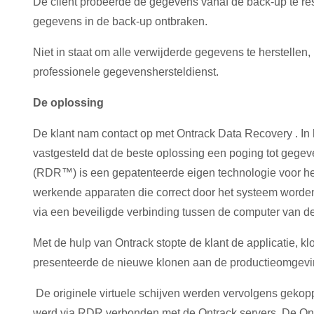
De client probeerde de gegevens vanaf de back-up te rest
gegevens in de back-up ontbraken.
Niet in staat om alle verwijderde gegevens te herstellen,
professionele gegevenshersteldienst.
De oplossing
De klant nam contact op met Ontrack Data Recovery . In
vastgesteld dat de beste oplossing een poging tot ge
(RDR™) is een gepatenteerde eigen technologie voor het
werkende apparaten die correct door het systeem worde
via een beveiligde verbinding tussen de computer van d
Met de hulp van Ontrack stopte de klant de applicatie, 
presenteerde de nieuwe klonen aan de productieomgevin
De originele virtuele schijven werden vervolgens gekop
werd via RDR verbonden met de Ontrack servers. De Ontr