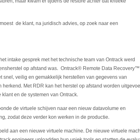
oren, maar kwam er tijdens de restore achter dat kritieke
 moest de klant, na juridisch advies, op zoek naar een
 het intake gesprek met het technische team van Ontrack werd
gevensherstel op afstand was. Ontrack® Remote Data Recovery™
 snel, veilig en gemakkelijk herstellen van gegevens van
n herkend. Met RDR kan het herstel op afstand worden uitgevo
e klant en de systemen van Ontrack.
kloonde de virtuele schijven naar een nieuw datavolume en
g, zodat deze verder kon werken in de productie.
peld aan een nieuwe virtuele machine. De nieuwe virtuele mac
ack engineers uploadden hun uniek tools en startten de evalua