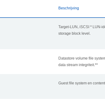
Beschrijving
Target-LUN, iSCSI * LUN-iden
storage block level.
Datastore volume file syste
data stream integriteit.**
Guest file system en conten