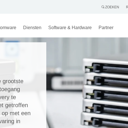
ZOEKEN
omware
Diensten
Software & Hardware
Partner
e grootste
 toegang
ery te
et getroffen
t op met een
aring in