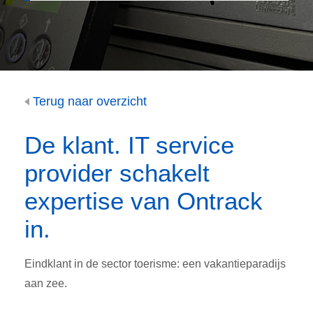
Terug naar overzicht
De klant. IT service
provider schakelt
expertise van Ontrack
in.
Eindklant in de sector toerisme: een vakantieparadijs
aan zee.