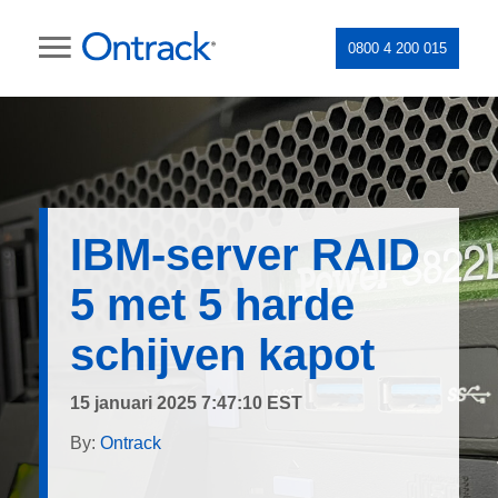
0800 4 200 015
IBM-server RAID
5 met 5 harde
schijven kapot
15 januari 2025 7:47:10 EST
By:
Ontrack