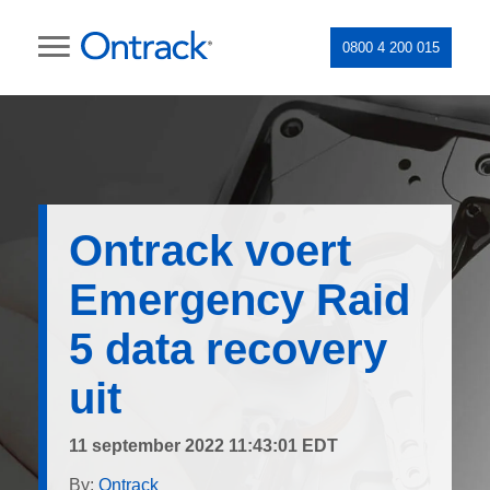
0800 4 200 015
Ontrack voert
Emergency Raid
5 data recovery
uit
11 september 2022 11:43:01 EDT
By:
Ontrack