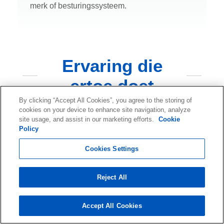
merk of besturingssysteem.
Ervaring die
ertoe doet
By clicking “Accept All Cookies”, you agree to the storing of
cookies on your device to enhance site navigation, analyze
Ontrack heeft ruime ervaring met alle soorten
site usage, and assist in our marketing efforts.
Cookie
dataverliesscenario’s. Ons doel is om onze klanten
Policy
gemoedsrust te bieden, in geval van gegevensverlies
Cookies Settings
door hardwarestoringen, menselijke fouten,
natuurrampen of cyberaanvallen.
Reject All
40
Accept All Cookies