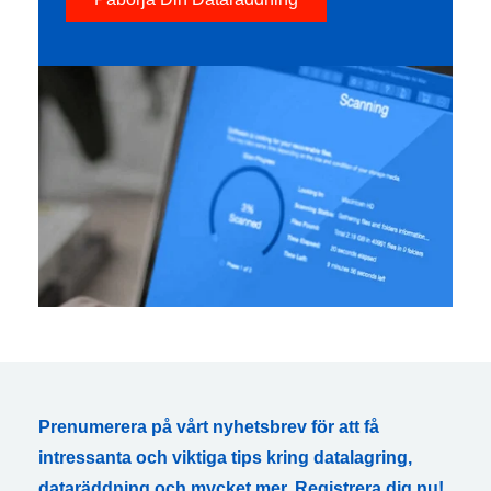
Prenumerera på vårt nyhetsbrev för att få
intressanta och viktiga tips kring datalagring,
dataräddning och mycket mer. Registrera dig nu!