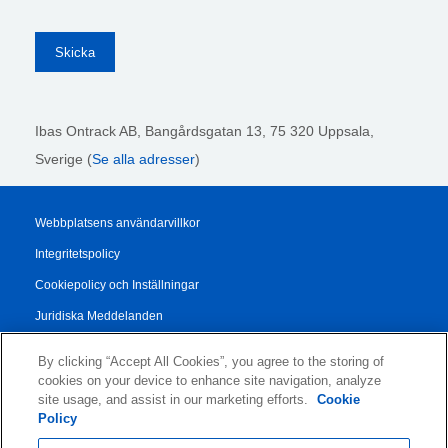
Ibas Ontrack AB,
Bangårdsgatan 13, 75 320 Uppsala,
Sverige (
Se alla adresser
)
Webbplatsens användarvillkor
Integritetspolicy
Cookiepolicy och Inställningar
Juridiska Meddelanden
Transparency Report
By clicking “Accept All Cookies”, you agree to the storing of
Allmänna Försäljningsvillkor
cookies on your device to enhance site navigation, analyze
site usage, and assist in our marketing efforts.
Cookie
Authorised Partner Agreement
Policy