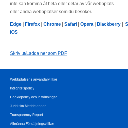
inte kan komma åt hela eller delar av vår webbplats
eller andra webbplatser som du besöker.
Edge
|
Firefox
|
Chrome
|
Safari
|
Opera
|
Blackberry
|
S
iOS
Skriv ut/Ladda ner som PDF
Webbplatsens användarvillkor
Integritetspolicy
Cookiepolicy och Inställningar
Juridiska Meddelanden
Transparency Report
Allmänna Försäljningsvillkor