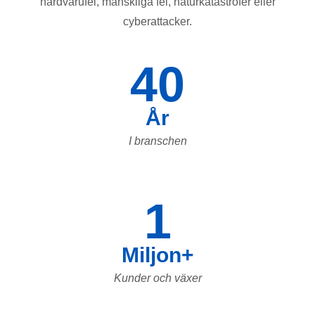
hårdvarufel, mänskliga fel, naturkatastrofer eller
cyberattacker.
40
År
I branschen
1
Miljon+
Kunder och växer