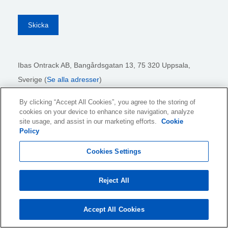
Ibas Ontrack AB,
Bangårdsgatan 13, 75 320 Uppsala,
Sverige (
Se alla adresser
)
By clicking “Accept All Cookies”, you agree to the storing of
cookies on your device to enhance site navigation, analyze
Webbplatsens användarvillkor
site usage, and assist in our marketing efforts.
Cookie
Integritetspolicy
Policy
Cookiepolicy och Inställningar
Cookies Settings
Juridiska Meddelanden
Transparency Report
Reject All
Allmänna Försäljningsvillkor
Authorised Partner Agreement
Accept All Cookies
© 2026 KLDiscovery Ontrack - All Rights Reserved.