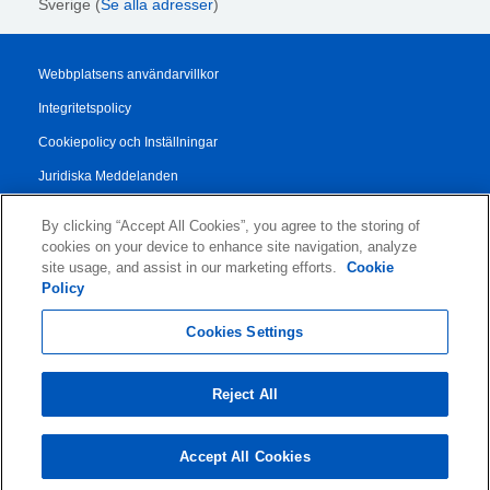
Sverige (
Se alla adresser
)
Webbplatsens användarvillkor
Integritetspolicy
Cookiepolicy och Inställningar
Juridiska Meddelanden
Transparency Report
By clicking “Accept All Cookies”, you agree to the storing of
Allmänna Försäljningsvillkor
cookies on your device to enhance site navigation, analyze
site usage, and assist in our marketing efforts.
Cookie
Authorised Partner Agreement
Policy
© 2026 KLDiscovery Ontrack - All Rights Reserved.
Cookies Settings
Reject All
Accept All Cookies