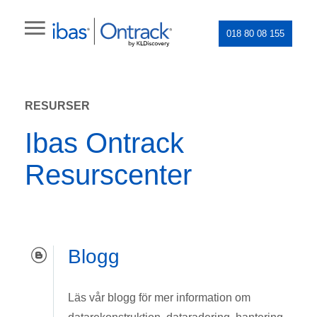
018 80 08 155
RESURSER
Ibas Ontrack
Resurscenter
Blogg
Läs vår blogg för mer information om